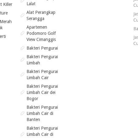
Lalat
t Killer
Cu
Alat Perangkap
ture
Ja
Serangga
Cu
 Merah
Apartemen
uk
Ba
Podomoro Golf
rti
Ja
View Cimanggis
Cu
Bakteri Pengurai
Bakteri Pengurai
Limbah
Bakteri Pengurai
Limbah Cair
Bakteri Pengurai
Limbah Cair dei
Bogor
Bakteri Pengurai
Limbah Cair di
Banten
Bakteri Pengurai
Limbah Cair di