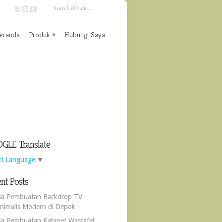
eranda
Produk
Hubungi Saya
GLE Translate
ct Language
▼
nt Posts
sa Pembuatan Backdrop TV
nimalis Modern di Depok
sa Pembuatan Kabinet Wastafel