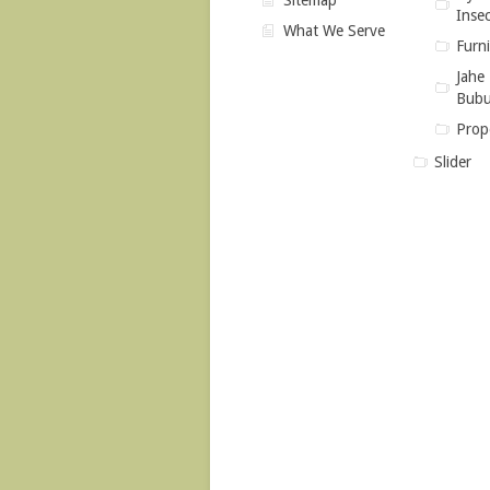
Sitemap
Insec
What We Serve
Furni
Jahe
Bub
Prope
Slider