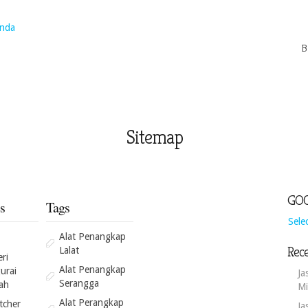
B
Sitemap
GOO
s
Tags
Sele
Alat Penangkap
Rece
Lalat
ri
Alat Penangkap
urai
Ja
Serangga
ah
Mi
Alat Perangkap
tcher
Ja