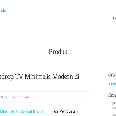
B
Produk
kdrop TV Minimalis Modern di
GOO
Sele
Rece
Slider
|
0 comments
Ja
Mi
Jasa Pembuatan
Ja