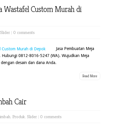
a Wastafel Custom Murah di
Slider
|
0 comments
Jasa Pembuatan Meja
. Hubungi 0812-8016-5247 (WA). Wujudkan Meja
 dengan desain dan dana Anda.
Read More
mbah Cair
Limbah
,
Produk
,
Slider
|
0 comments