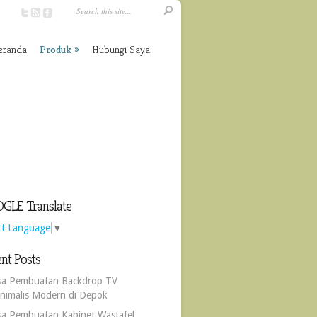
eranda
Produk
Hubungi Saya
GLE Translate
ct Language
▼
nt Posts
sa Pembuatan Backdrop TV
nimalis Modern di Depok
sa Pembuatan Kabinet Wastafel