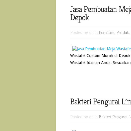
Jasa Pembuatan Mej
Depok
Posted by
on in
Furniture
,
Produk
,
Wastafel Custom Murah di Depok
Wastafel Idaman Anda. Sesuaikan
Bakteri Pengurai Li
Posted by
on in
Bakteri Pengurai 