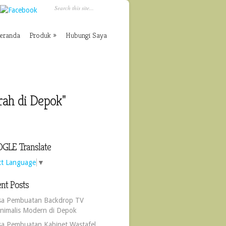
eranda
Produk
Hubungi Saya
ah di Depok"
GLE Translate
ct Language
▼
nt Posts
sa Pembuatan Backdrop TV
nimalis Modern di Depok
sa Pembuatan Kabinet Wastafel