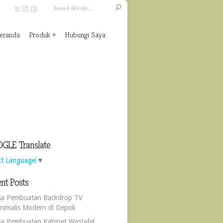
eranda
Produk
Hubungi Saya
GLE Translate
ct Language
▼
nt Posts
sa Pembuatan Backdrop TV
nimalis Modern di Depok
sa Pembuatan Kabinet Wastafel