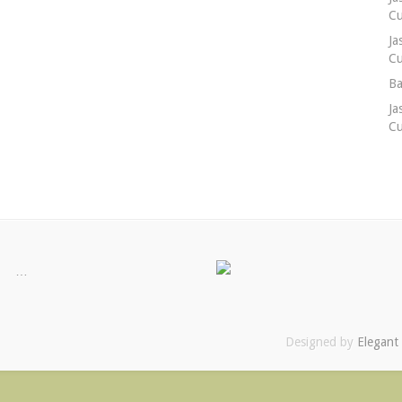
Cu
Ja
Cu
Ba
Ja
Cu
…
Designed by
Elegant