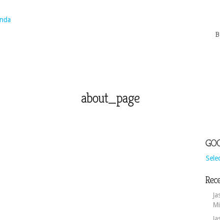
B
about_page
GOO
Sele
Rece
Ja
Mi
Ja